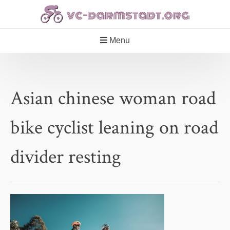
Skip
to
content
Menu
Asian chinese woman road
bike cyclist leaning on road
divider resting